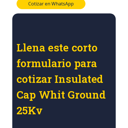
Cotizar en WhatsApp
Llena este corto
formulario para
cotizar Insulated
Cap Whit Ground
25Kv