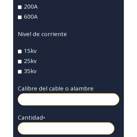
200A
600A
Nivel de corriente
15kv
25kv
35kv
Calibre del cable o alambre
Cantidad
*