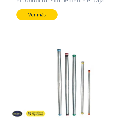
el conductor simplemente encaja en
cada una de las puntas y
Ver más
automaticamente encaja al ser
levemente empujado hacia el
interior del empalme. Diseñados en
aluminio de alta resistencia
protegiendo la conexión contra
ambientes corrosivos durante
largos periodos de tiempo