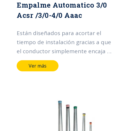
Empalme Automatico 3/0
Acsr /3/0-4/0 Aaac
Están diseñados para acortar el
tiempo de instalación gracias a que
el conductor simplemente encaja en
cada una de las puntas y
Ver más
automaticamente encaja al ser
levemente empujado hacia el
interior del empalme. Diseñados en
aluminio de alta resistencia
protegiendo la conexión contra
ambientes corrosivos durante
largos periodos de tiempo