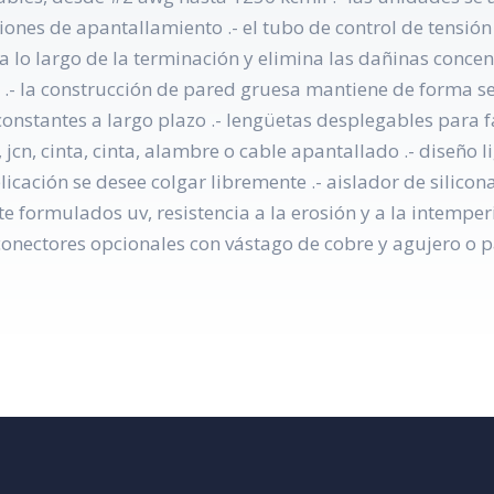
iones de apantallamiento .- el tubo de control de tensió
 lo largo de la terminación y elimina las dañinas concen
 .- la construcción de pared gruesa mantiene de forma seg
onstantes a largo plazo .- lengüetas desplegables para fac
cn, cinta, cinta, alambre o cable apantallado .- diseño l
icación se desee colgar libremente .- aislador de silico
e formulados uv, resistencia a la erosión y a la intemper
onectores opcionales con vástago de cobre y agujero o p