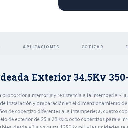
N
APLICACIONES
COTIZAR
deada Exterior 34.5Kv 350
na proporciona memoria y resistencia a la intemperie .- l
instalación y preparación en el dimensionamiento de ca
seños de cobertizo diferentes a la intemperie: a. cuatro co
elo de exterior de 25 a 28 kv c. ocho cobertizos para el mo
les, desde #2 awg hasta 1250 kcmil .- las unidades se ad