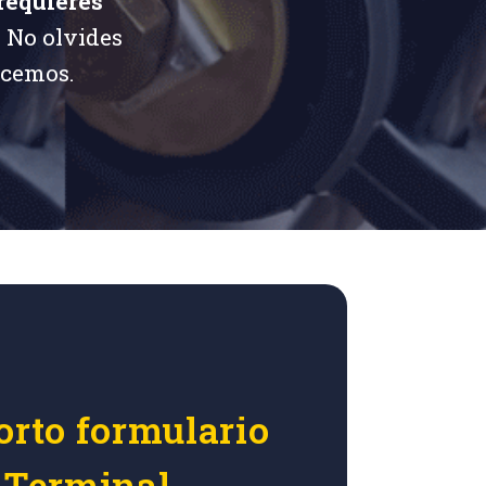
requieres
.
No olvides
ecemos.
orto formulario
r Terminal