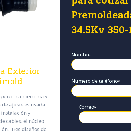
Premoldeada
34.5Kv 350-
Nombre
a Exterior
timold
Número de teléfono
*
roporciona memoria y
sa de ajuste es usada
Correo
*
instalación y
e cables. el núcleo
ción.- tres diseños de