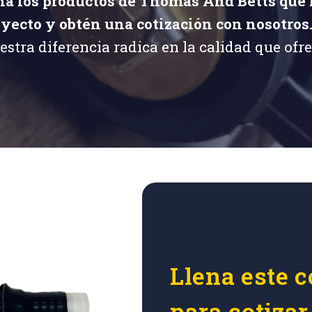
na los productos de Thomas And Betts que 
oyecto y obtén una cotización con nosotros
estra diferencia radica en la calidad que ofr
Llena este c
para cotiza