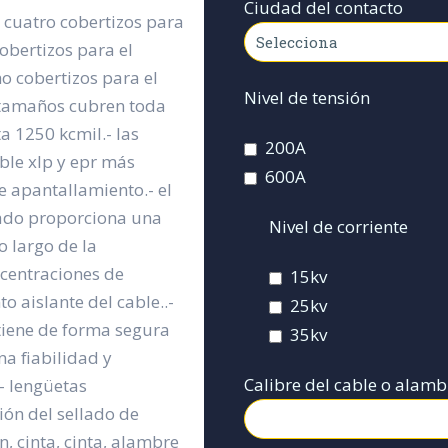
Ciudad del contacto
. cuatro cobertizos para
cobertizos para el
o cobertizos para el
Nivel de tensión
s tamaños cubren toda
a 1250 kcmil.- las
200A
ble xlp y epr más
600A
e apantallamiento.- el
rado proporciona una
Nivel de corriente
o largo de la
ncentraciones de
15kv
o aislante del cable..-
25kv
tiene de forma segura
35kv
na fiabilidad y
Calibre del cable o alamb
- lengüetas
ción del sellado de
, cinta, cinta, alambre