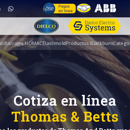
cio
Barrajes HOMAC
Elastimold
Productos Blackburn
Catego
Cotiza en línea
Thomas & Betts