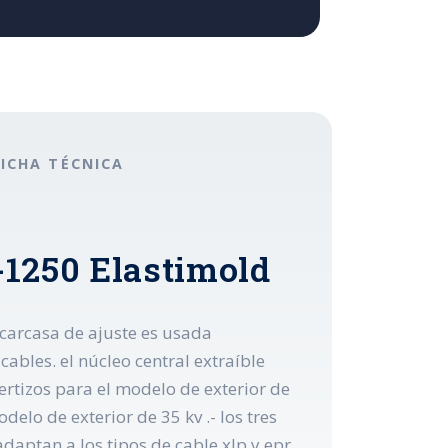
FICHA TÉCNICA
-1250 Elastimold
a carcasa de ajuste es usada
bles. el núcleo central extraíble
bertizos para el modelo de exterior de
delo de exterior de 35 kv .- los tres
aptan a los tipos de cable xlp y epr