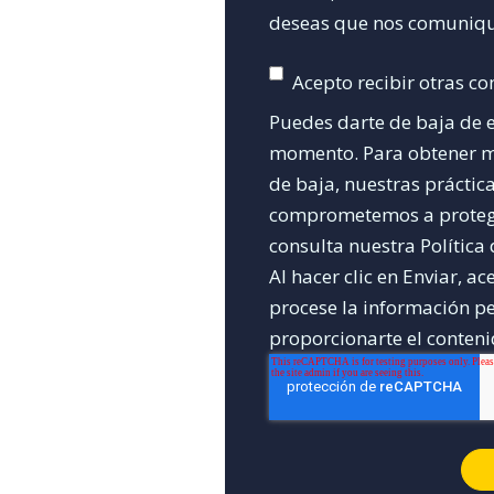
deseas que nos comuniq
Acepto recibir otras c
Puedes darte de baja de 
momento. Para obtener m
de baja, nuestras práctic
comprometemos a proteger
consulta nuestra Política
Al hacer clic en Enviar, 
procese la información p
proporcionarte el conteni