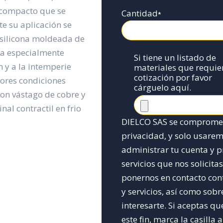
y compacto que se
Cantidad
*
te su aplicación se
 silicona moldeada de
ona especialmente
Si tiene un listado de
n y a la intemperie
materiales que requie
cotización por favor
eores condiciones
cárguelo aquí.
con vástago de cobre y
nal contractil en frio
DIELCO SAS se compromete
privacidad, y solo usare
administrar tu cuenta y p
servicios que nos solicita
ponernos en contacto con
y servicios, así como sob
interesarte. Si aceptas 
este fin, marca la casilla