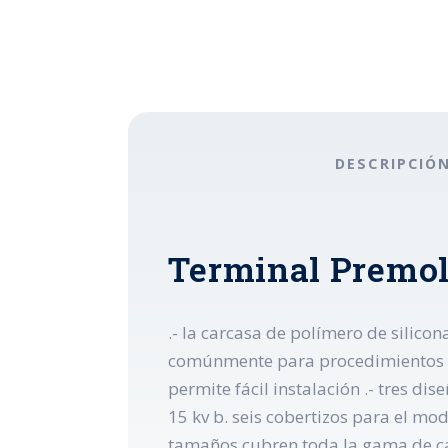
DESCRIPCIÓ
Terminal Premol
.- la carcasa de polímero de silico
comúnmente para procedimientos de 
permite fácil instalación .- tres di
15 kv b. seis cobertizos para el mod
tamaños cubren toda la gama de cab